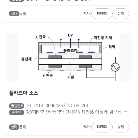
0
등록
KIPRIS
상세
상태
플라즈마 소스
10-2018-0096426 ('18-08-20)
출원번호
광운대학교 산학협력단 (최 은하; 최 진성; 이 상학; 임 준섭; 기 세훈)
출원인
0
등록
KIPRIS
상세
상태