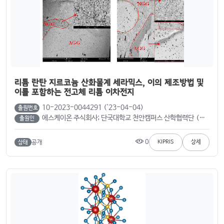
리튬 란탄 지르코늄 산화물계 세라믹스, 이의 제조방법 및
이를 포함하는 전고체 리튬 이차전지
10-2023-0044291 ('23-04-04)
출원번호
에스케이온 주식회사; 단국대학교 천안캠퍼스 산학협력단 (박지영; 허필원; 나사르, 모하마드; 박희정)
출원인
0
공개
KIPRIS
상세
상태