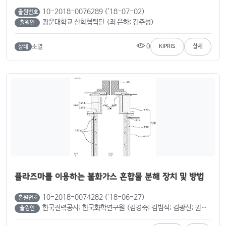
10-2018-0076289 ('18-07-02)
출원번호
광운대학교 산학협력단 (최 은하; 김주성)
출원인
0
소멸
KIPRIS
상세
상태
플라즈마를 이용하는 불화가스 혼합물 분해 장치 및 방법
10-2018-0074282 ('18-06-27)
출원번호
한국전력공사; 한국화학연구원 (김경숙; 김범식; 김광신; 권순일; 정현철; 김대겸; 김준영; 권영국; 김수민; 박지훈; 장태선; 최명호; 최지나; 허일정)
출원인