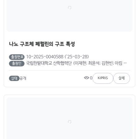
나노 구조체 페럴린의 구조 특성
10-2025-0040588 ('25-03-28)
출원번호
국립한밭대학교 산학협력단 (이재현; 최윤석; 김현빈; 아킴 라지; 장은정)
출원인
0
공개
KIPRIS
상세
상태