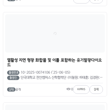
열활성 지연 형광 화합물 및 이를 포함하는 유기발광다이오
드
10-2025-0074106 ('25-06-05)
출원번호
단국대학교 천안캠퍼스 산학협력단 (이칠원; 하태훈; 김경완; 최연재)
출원인
0
공개
KIPRIS
상세
상태