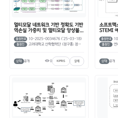
멀티모달 네트워크 기반 정확도 기반
소프트맥스
역손실 가중치 및 멀티모달 앙상블
STEMI
분류를 활용한 EEG 기반 수면 단계
10-2025-0034676 ('25-03-18)
10
출원번호
출원번호
분류
고려대학교 산학협력단 (정구홍; 정원주)
연세대
출원인
출원인
0
상태
공개
상태
공개
KIPRIS
상세