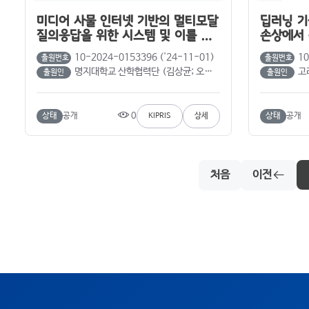
미디어 사물 인터넷 기반의 멀티모달
딥러닝 기
질의응답을 위한 시스템 및 이를 위
손상에서 
한 방법
시스템 및
10-2024-0153396 ('24-11-01)
10
출원번호
출원번호
명지대학교 산학협력단 (김상균; 오민식)
고려
출원인
출원인
0
상태
공개
상태
공개
KIPRIS
상세
처음
이전