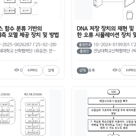
 함수 분류 기반의
DNA 저장 장치의 재현 및
 예측 모델 제공 장치 및 방법
한 오류 시뮬레이션 장치 
-2025-0026287 ('25-02-28)
10-2024-0199301 ('
출원번호
학교 산학협력단 (유승찬; 전규리; 이용준; 이상협; 고영국)
전남대학교산학협력단 (박지연; 박호성; 한민석; 나혜연; 
출원인
0
0
상태
등록
KIPRIS
상세
KIPRIS