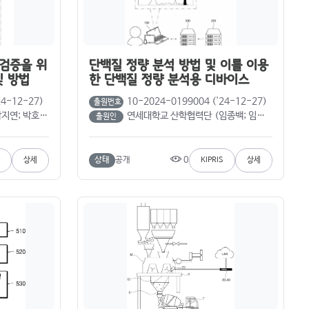
 검증을 위
단백질 정량 분석 방법 및 이를 이용
및 방법
한 단백질 정량 분석용 디바이스
24-12-27)
10-2024-0199004 ('24-12-27)
출원번호
이예진; 장우람; 황우진)
연세대학교 산학협력단 (임종백; 임정훈; 장재혁)
출원인
0
상태
공개
상세
KIPRIS
상세