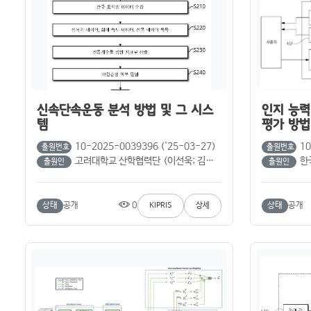
신속단속운동 분석 방법 및 그 시스
인지 능력
템
평가 방법
10-2025-0039396 ('25-03-27)
10
출원번호
출원번호
고려대학교 산학협력단 (이선욱; 김성환; 김병조)
한
출원인
출원인
0
상태
공개
상태
공개
KIPRIS
상세