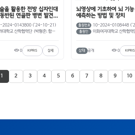
술을 활용한 전방 십자인대
뇌영상에 기초하여 뇌 기능
동반된 연골판 병변 발견
예측하는 방법 및 장치
 그 운용방법
-2024-0143800 ('24-10-21)
10-2024-0108448 ('
출원번호
대학교 산학협력단 (박형준; 함성원; 김재균)
이화여자대학교 산학협력단 (이향운; 박창현;
출원인
0
0
상태
공개
KIPRIS
상세
KIPRIS
1
2
3
4
5
6
7
8
9
10