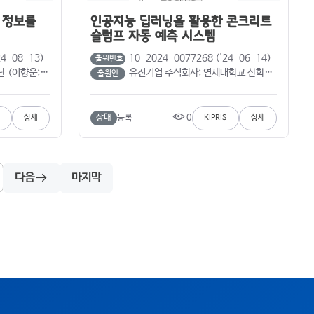
 정보를
인공지능 딥러닝을 활용한 콘크리트
슬럼프 자동 예측 시스템
24-08-13)
10-2024-0077268 ('24-06-14)
출원번호
 박지은; 이영현)
유진기업 주식회사; 연세대학교 산학협력단 (류득현; 최성우; 박조범; 백철우; 박창건; 김완수; 최종은; 김정훈; Idrees Sarmad; 최기창)
출원인
0
상태
등록
상세
KIPRIS
상세
다음
마지막