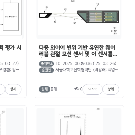
력 평가 시
다중 와이어 변위 기반 유연한 웨어
러블 관절 모션 센서 및 이 센서를 이
용한 관절 모션 측정 방법
25-03-27)
10-2025-0039036 ('25-03-26)
출원번호
환; 정계영)
서울대학교산학협력단 (박용래; 백영준)
출원인
0
상태
공개
상세
KIPRIS
상세