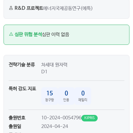
R&D 프로젝트
에너지국제공동연구(에특)
심판 위험 분석
심판 이력 없음
전략기술 분류
차세대 원자력
D1
특허 강도 지표
15
0
0
청구항
인용
패밀리
출원번호
10-2024-0054796
KIPRIS
출원일
2024-04-24