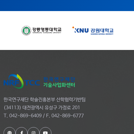
한국연구재단 학술진흥본부 산학협력기반팀
(34113) 대전광역시 유성구 가정로 201
T. 042-869-6409 / F. 042-869-6777