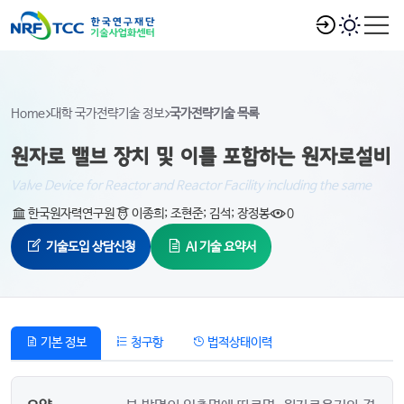
Home
대학 국가전략기술 정보
국가전략기술 목록
원자로 밸브 장치 및 이를 포함하는 원자로설비
Valve Device for Reactor and Reactor Facility including the same
한국원자력연구원
이종희; 조현준; 김석; 장정봉
0
기술도입 상담신청
AI 기술 요약서
기본 정보
청구항
법적상태이력