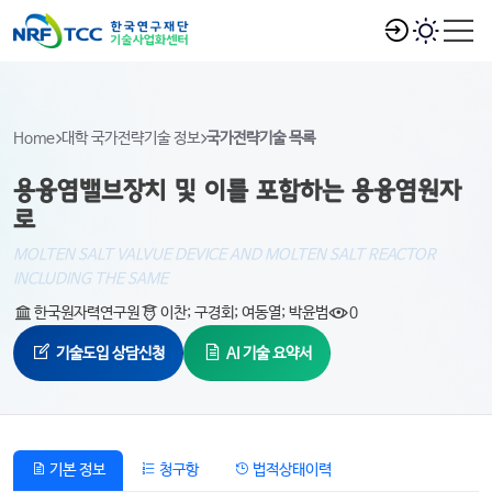
Home
대학 국가전략기술 정보
국가전략기술 목록
용융염밸브장치 및 이를 포함하는 용융염원자
로
MOLTEN SALT VALVUE DEVICE AND MOLTEN SALT REACTOR
INCLUDING THE SAME
한국원자력연구원
이찬; 구경회; 여동열; 박윤범
0
기술도입 상담신청
AI 기술 요약서
기본 정보
청구항
법적상태이력