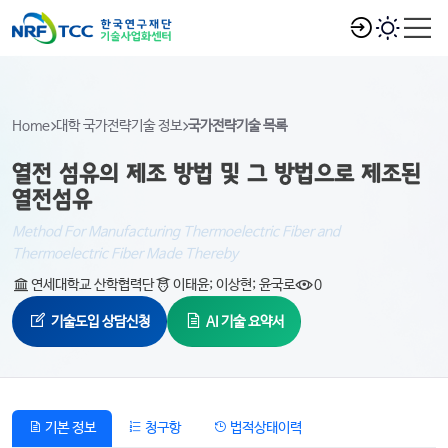
Home
대학 국가전략기술 정보
국가전략기술 목록
열전 섬유의 제조 방법 및 그 방법으로 제조된
열전섬유
Method For Manufacturing Thermoelectric Fiber and
Thermoelectric Fiber Made Thereby
연세대학교 산학협력단
이태윤; 이상현; 윤국로
0
기술도입 상담신청
AI 기술 요약서
기본 정보
청구항
법적상태이력