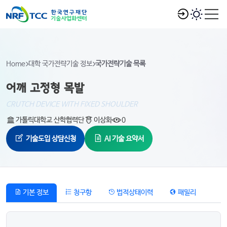
Home
대학 국가전략기술 정보
국가전략기술 목록
어깨 고정형 목발
CRUTCH DEVICE WITH FIXED SHOULDER
가톨릭대학교 산학협력단
이상화
0
기술도입 상담신청
AI 기술 요약서
기본 정보
청구항
법적상태이력
패밀리