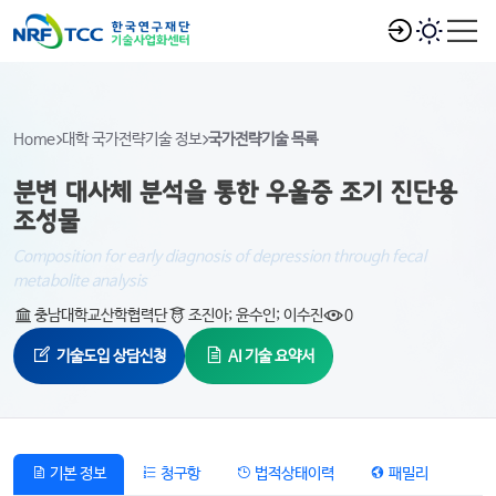
Home
대학 국가전략기술 정보
국가전략기술 목록
분변 대사체 분석을 통한 우울증 조기 진단용
조성물
Composition for early diagnosis of depression through fecal
metabolite analysis
충남대학교산학협력단
조진아; 윤수인; 이수진
0
기술도입 상담신청
AI 기술 요약서
기본 정보
청구항
법적상태이력
패밀리