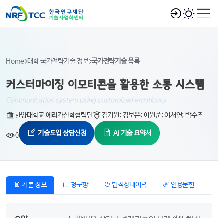
Home
대학 국가전략기술 정보
국가전략기술 목록
커스터마이징 이모티콘을 활용한 소통 시스템
Communication system using customized emoticons
한양대학교 에리카산학협력단
김기원; 김보은; 이원준; 이서연; 박수조
기술도입 상담신청
AI 기술 요약서
0
기본 정보
청구항
법적상태이력
인용문헌