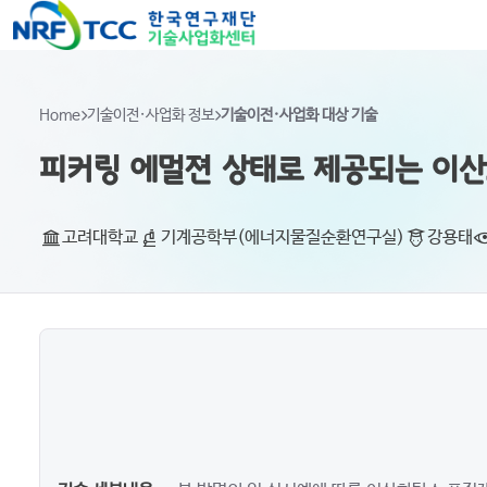
Home
기술이전·사업화 정보
기술이전·사업화 대상 기술
피커링 에멀젼 상태로 제공되는 이산
고려대학교
기계공학부(에너지물질순환연구실)
강용태