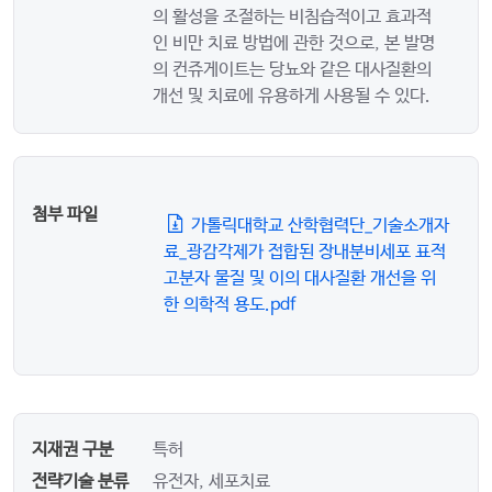
의 활성을 조절하는 비침습적이고 효과적
인 비만 치료 방법에 관한 것으로, 본 발명
의 컨쥬게이트는 당뇨와 같은 대사질환의
개선 및 치료에 유용하게 사용될 수 있다.
첨부 파일
가톨릭대학교 산학협력단_기술소개자
료_광감각제가 접합된 장내분비세포 표적
고분자 물질 및 이의 대사질환 개선을 위
한 의학적 용도.pdf
지재권 구분
특허
전략기술 분류
유전자, 세포치료