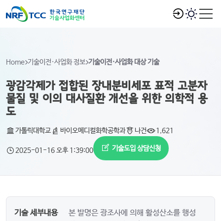
Home
기술이전·사업화 정보
기술이전·사업화 대상 기술
광감각제가 접합된 장내분비세포 표적 고분자
물질 및 이의 대사질환 개선을 위한 의학적 용
도
가톨릭대학교
바이오메디컬화학공학과
나건
1,621
기술도입 상담신청
2025-01-16 오후 1:39:00
기술 세부내용
본 발명은 광조사에 의해 활성산소를 행성