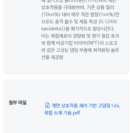
해 열가고성 폴리우레탄(TPU)과의 계면
상호작용을 극대화하여, 기존 상용 필러
(10wt%) 대비 매우 적은 함량(1wt%)만
으로도 충격 흡수 및 제동 특성 (0.124의
tan(delta))을 획기적으로 향상시킨다.
이는 복합재료의 경량화 및 원가 절감 효과
와 함께 비공기압 타이어(NPT)의 스포크
와 같은 고성능 댐핑 부품에 최적화된 솔루
션을 제공함
첨부 파일
계면 상호작용 제어 기반 고댐핑 나노
복합 소재 기술.pdf