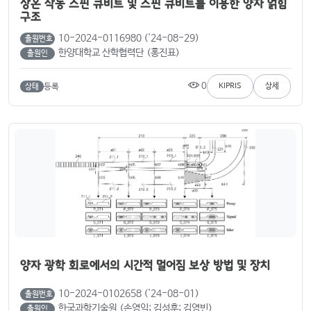
상온 작동 스핀 큐비트 및 스핀 큐비트를 이용한 양자 얽힘
구조
10-2024-0116980 ('24-08-29)
출원번호
한양대학교 산학협력단 (홍진표)
출원인
0
등록
KIPRIS
상세
상태
양자 광학 회로에서의 시간적 멀어짐 보상 방법 및 장치
10-2024-0102658 ('24-08-01)
출원번호
한국과학기술원 (손영익; 김성훈; 김영빈)
출원인