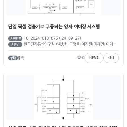
단일 픽셀 검출기로 구동되는 양자 이미징 시스템
10-2024-0131875 ('24-09-27)
출원번호
한국전자통신연구원 (백충헌; 고영호; 이지원; 김혜민; 이미르; 장효성; 조현희)
출원인
0
등록
KIPRIS
상세
상태