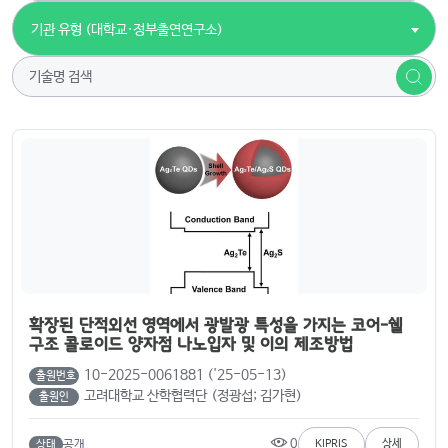
기관 유형 (대학교·정부출연연구소)
확장된 단적외선 영역에서 광발광 특성을 가지는 코어-쉘
구조 콜로이드 양자점 나노입자 및 이의 제조방법
10-2025-0061881 ('25-05-13)
출원번호
고려대학교 산학협력단 (정광섭; 김가현)
출원인
0
공개
KIPRIS
상세
상태