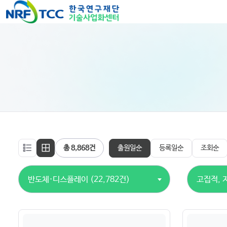
출원일순
등록일순
조회순
총 8,868건
반도체·디스플레이 (22,782건)
고집적, 