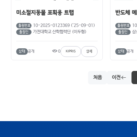
미소절지동물 포획용 트랩
반도체 메
10-2025-0123369 ('25-09-01)
10
출원번호
출원번호
가천대학교 산학협력단 (이두형)
삼성전
출원인
출원인
0
상태
공개
상태
공개
KIPRIS
상세
처음
이전