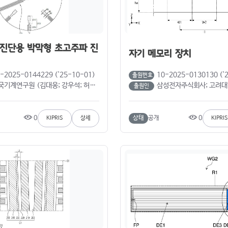
진단용 박막형 초고주파 진
자기 메모리 장치
-2025-0144229 ('25-10-01)
10-2025-0130130 ('
출원번호
계연구원 (김대웅; 강우석; 허민; 이진영; 김형우; 김무영)
삼성전자주식회사; 고려대학교 산학협력단 (황영현; 강병우; 박
출원인
0
0
상태
공개
KIPRIS
상세
KIPRIS