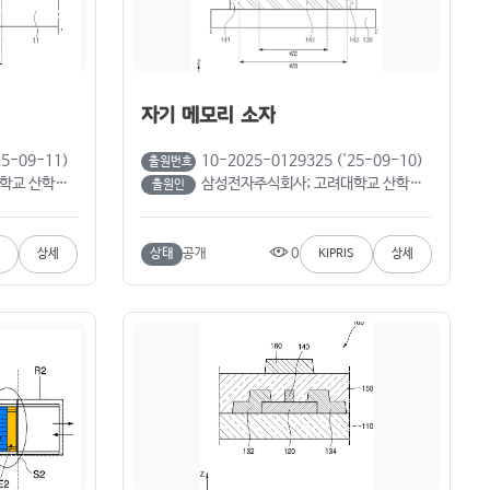
자기 메모리 소자
25-09-11)
10-2025-0129325 ('25-09-10)
출원번호
흥열; 이종성; 주병권)
삼성전자주식회사; 고려대학교 산학협력단 (황영현; 강병우; 나영준; 주병권; 김용진; 박흥열; 송서현; 이종성)
출원인
0
상태
공개
상세
KIPRIS
상세