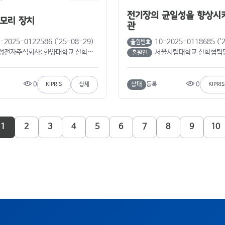
전기장의 균일성을 향상시
모리 장치
관
-2025-0122586 ('25-08-29)
10-2025-0118685 ('
출원번호
자주식회사; 한양대학교 산학협력단 (노영지; 박진성; 송윤흡; 김완기; 하대원)
서울시립대학교 산학협력단 (박정훈; 
출원인
0
0
상태
등록
KIPRIS
상세
KIPRIS
1
2
3
4
5
6
7
8
9
10