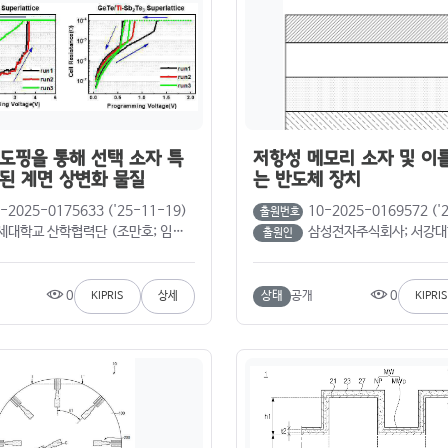
도핑을 통해 선택 소자 특
저항성 메모리 소자 및 이
된 계면 상변화 물질
는 반도체 장치
-2025-0175633 ('25-11-19)
10-2025-0169572 ('
출원번호
대학교 산학협력단 (조만호; 임현욱; 이창우)
삼성전자주식회사; 서강대학교산학협력단 (우창수; 양상모; 
출원인
0
0
상태
공개
KIPRIS
상세
KIPRIS