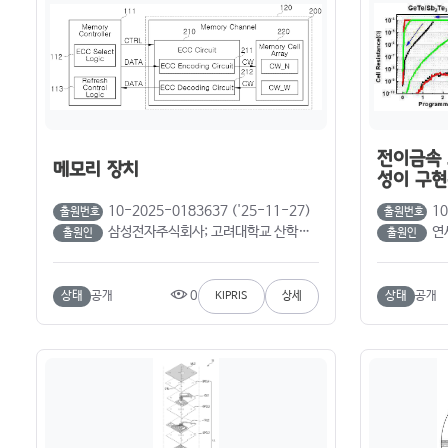
전이금속 
메모리 장치
성이 구현
10-2025-0183637 ('25-11-27)
10
출원번호
출원번호
삼성전자주식회사; 고려대학교 산학협력단 (정성우; 이재윤)
연세
출원인
출원인
0
상태
공개
상태
공개
KIPRIS
상세