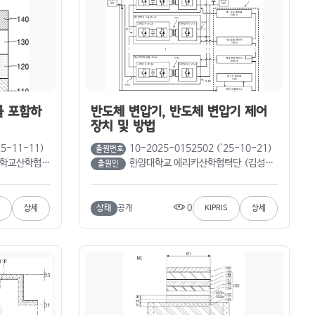
를 포함하
반도체 변압기, 반도체 변압기 제어
장치 및 방법
25-11-11)
10-2025-0152502 ('25-10-21)
출원번호
정형석; 김범종; 이재헌)
한양대학교 에리카산학협력단 (김성민; 김동욱)
출원인
0
상태
공개
상세
KIPRIS
상세