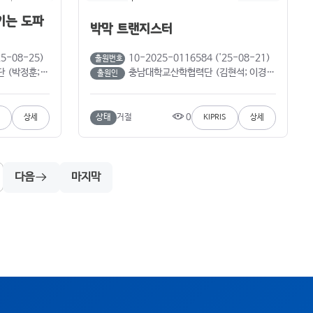
키는 도파
박막 트랜지스터
25-08-25)
10-2025-0116584 ('25-08-21)
출원번호
이문규; 박승준)
충남대학교산학협력단 (김현석; 이경진; 박지민; 장성철; 김재현)
출원인
0
상태
거절
상세
KIPRIS
상세
다음
마지막