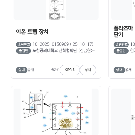
플라즈마 
이온 트랩 장치
단기
10-2025-0150969 ('25-10-17)
10
출원번호
출원번호
포항공과대학교 산학협력단 (김금현; 이문주; 이혜구)
한국기
출원인
출원인
0
상태
공개
상태
공개
KIPRIS
상세